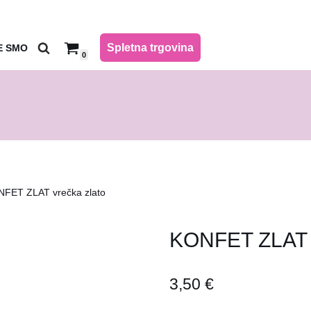
Spletna trgovina
E SMO
0
FET ZLAT vrečka zlato
KONFET ZLAT v
3,50
€