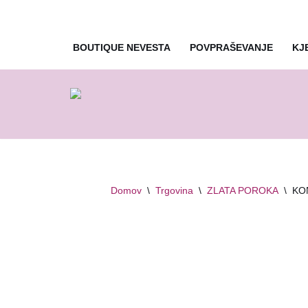
Skoči
BOUTIQUE NEVESTA
POVPRAŠEVANJE
KJ
na
vsebino
Domov
\
Trgovina
\
ZLATA POROKA
\
KON