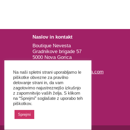
Naslov in kontakt
Boutique Nevesta
Gradnikove brigade 57
5000 Nova Gorica
E:
nevesta@nevesta-gorica.com
Na naši spletni strani uporabljamo le
T: +386 (0) 5 300 16 24
piškotke obvezne za pravilno
delovanje strani in, da vam
T: +386 (0) 68 930 718
zagotovimo najustreznejšo izkušnjo
z zapomnitvijo vaših želja. S klikom
na “Sprejmi” soglašate z uporabo teh
piškotkov.
Sprejmi
Splošni pogoji poslovanja