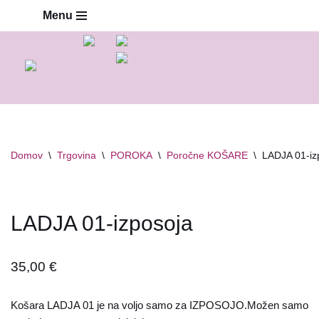
Menu
Skoči
na
vsebino
Domov
\
Trgovina
\
POROKA
\
Poročne KOŠARE
\
LADJA 01-iz
LADJA 01-izposoja
35,00
€
Košara LADJA 01 je na voljo samo za IZPOSOJO.Možen samo