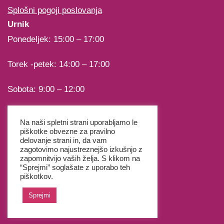
Splošni pogoji poslovanja
Urnik
Ponedeljek: 15:00 – 17:00
Torek -petek: 14:00 – 17:00
Sobota: 9:00 – 12:00
Nedelja in prazniki: ZAPRTO
Na naši spletni strani uporabljamo le
piškotke obvezne za pravilno
delovanje strani in, da vam
zagotovimo najustreznejšo izkušnjo z
zapomnitvijo vaših želja. S klikom na
“Sprejmi” soglašate z uporabo teh
piškotkov.
Sprejmi