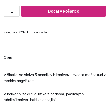
Dodaj v košarico
Kategorija:
KONFETI za obhajilo
Opis
V škatlici se skriva 5 mandljevih konfetov. Izvedba možna tudi z
modrim angelčkom.
V kolikor bi želeli tudi listke z napisom, pokukajte v
rubriko¨konfetni listki za obhajilo¨.