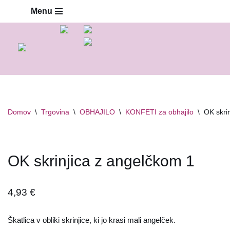
Menu
Skoči
na
vsebino
Domov
\
Trgovina
\
OBHAJILO
\
KONFETI za obhajilo
\
OK skri
OK skrinjica z angelčkom 1
4,93
€
Škatlica v obliki skrinjice, ki jo krasi mali angelček.