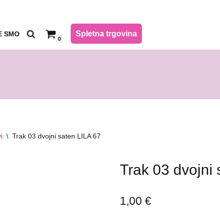
Spletna trgovina
E SMO
0
i
\
Trak 03 dvojni saten LILA 67
Trak 03 dvojni
1,00
€