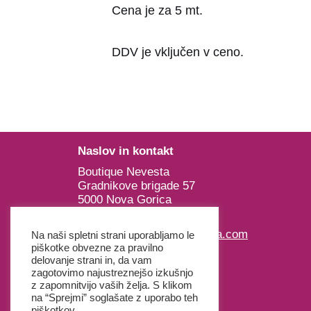
Cena je za 5 mt.
DDV je vključen v ceno.
Naslov in kontakt
Boutique Nevesta
Gradnikove brigade 57
5000 Nova Gorica
E:
nevesta@nevesta-gorica.com
Na naši spletni strani uporabljamo le
T: +386 (0) 5 300 16 24
piškotke obvezne za pravilno
delovanje strani in, da vam
T: +386 (0) 68 930 718
zagotovimo najustreznejšo izkušnjo
z zapomnitvijo vaših želja. S klikom
na “Sprejmi” soglašate z uporabo teh
piškotkov.