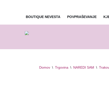
Skoči
BOUTIQUE NEVESTA
POVPRAŠEVANJE
KJ
na
vsebino
Domov
\
Trgovina
\
NAREDI SAM
\
Trakov