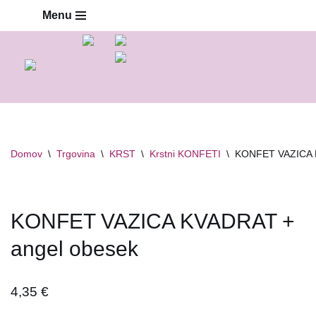
Menu
Skoči
na
vsebino
Domov
\
Trgovina
\
KRST
\
Krstni KONFETI
\
KONFET VAZICA 
KONFET VAZICA KVADRAT +
angel obesek
4,35
€